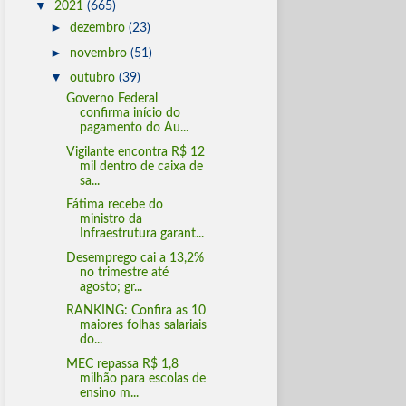
▼
2021
(665)
►
dezembro
(23)
►
novembro
(51)
▼
outubro
(39)
Governo Federal
confirma início do
pagamento do Au...
Vigilante encontra R$ 12
mil dentro de caixa de
sa...
Fátima recebe do
ministro da
Infraestrutura garant...
Desemprego cai a 13,2%
no trimestre até
agosto; gr...
RANKING: Confira as 10
maiores folhas salariais
do...
MEC repassa R$ 1,8
milhão para escolas de
ensino m...