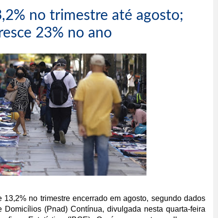
,2% no trimestre até agosto;
cresce 23% no ano
 de 13,2% no trimestre encerrado em agosto, segundo dados
Domicílios (Pnad) Contínua, divulgada nesta quarta-feira