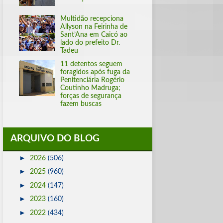
Multidão recepciona
Allyson na Feirinha de
Sant’Ana em Caicó ao
lado do prefeito Dr.
Tadeu
11 detentos seguem
foragidos após fuga da
Penitenciária Rogério
Coutinho Madruga;
forças de segurança
fazem buscas
ARQUIVO DO BLOG
►
2026
(506)
►
2025
(960)
►
2024
(147)
►
2023
(160)
►
2022
(434)